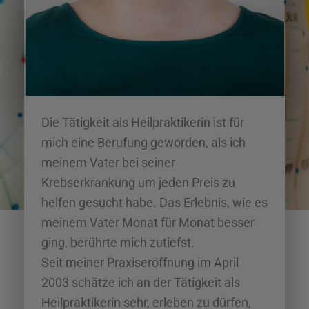
Die Tätigkeit als Heilpraktikerin ist für
mich eine Berufung geworden, als ich
meinem Vater bei seiner
Krebserkrankung um jeden Preis zu
helfen gesucht habe. Das Erlebnis, wie es
meinem Vater Monat für Monat besser
ging, berührte mich zutiefst.
Seit meiner Praxiseröffnung im April
2003 schätze ich an der Tätigkeit als
Heilpraktikerin sehr, erleben zu dürfen,