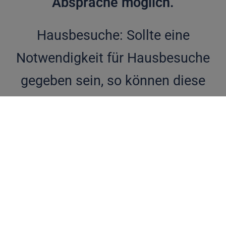
Absprache möglich.
Hausbesuche: Sollte eine
Notwendigkeit für Hausbesuche
gegeben sein, so können diese
telefonisch
vereinbart
werden.
Ich möchte gerne meine Zeit
während der Behandlungen
uneingeschränkt meinen Patienten
widmen, daher bitte ich Sie die