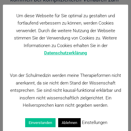
Ausschluss von Komplikationen zur
Um diese Webseite für Sie optimal zu gestalten und
Anwendung.
fortlaufend verbessern zu können, werden Cookies
verwendet. Durch die weitere Nutzung der Webseite
Therapie
stimmen Sie der Verwendung von Cookies zu. Weitere
Informationen zu Cookies erhalten Sie in der
Wichtig ist eine reichliche Flüssigkeitszufuhr
Datenschutzerklärung
(mehr als zwei Liter pro Tag), um die
Harnwege zu spülen und damit eine
Von der Schulmedizin werden meine Therapieformen nicht
Reduzierung der Keimzahl zu erreichen. Sie
anerkannt, da sie nicht dem Stand der Wissenschaft
dient außerdem dem Ausgleich des durch
entsprechen. Sie sind nicht kausal-funktional erklärbar und
das Fieber entstandenen
insofern nicht wissenschaftlich zielgerichtet. Ein
Flüssigkeitsverlustes. Bettruhe sollte
Heilversprechen kann nicht gegeben werden.
eingehalten werden.
Einstellungen
Einverstanden
Ablehnen
Medizinisch kommen Antibiotika sowie