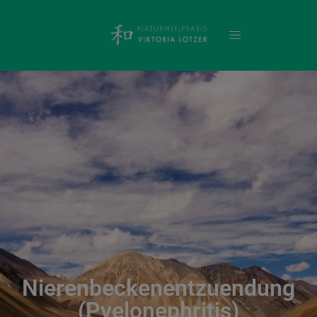
Nierenbeckenentzuendung
(Pyelonephritis)