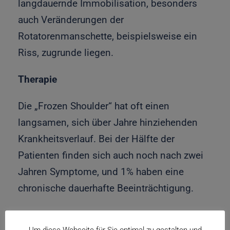
langdauernde Immobilisation, besonders
auch Veränderungen der
Rotatorenmanschette, beispielsweise ein
Riss, zugrunde liegen.
Therapie
Die „Frozen Shoulder“ hat oft einen
langsamen, sich über Jahre hinziehenden
Krankheitsverlauf. Bei der Hälfte der
Patienten finden sich auch noch nach zwei
Jahren Symptome, und 1% haben eine
chronische dauerhafte Beeinträchtigung.
Die Therapie ist primär konservativ mit
Um diese Webseite für Sie optimal zu gestalten und