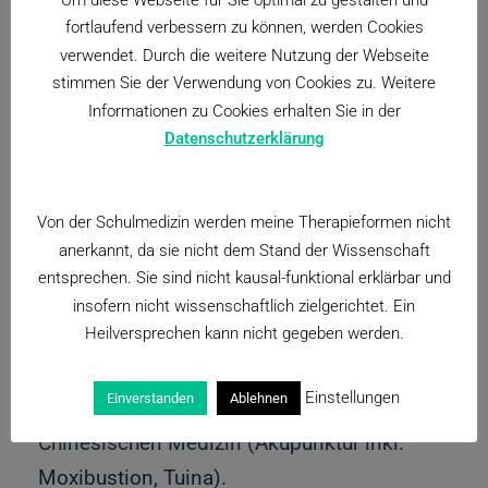
Schmerztherapie und intensiver
fortlaufend verbessern zu können, werden Cookies
Krankengymnastik während der vorwiegend
verwendet. Durch die weitere Nutzung der Webseite
steifen Krankheitsphase. In dieser Phase
stimmen Sie der Verwendung von Cookies zu. Weitere
sind auch eine Narkosemobilisation, dh
Informationen zu Cookies erhalten Sie in der
Datenschutzerklärung
Bewegung der Schulter über die Steifigkeit
hinaus unter Narkose, und die
arthroskopische Inzision der Gelenkkapsel
Von der Schulmedizin werden meine Therapieformen nicht
hilfreich
anerkannt, da sie nicht dem Stand der Wissenschaft
entsprechen. Sie sind nicht kausal-funktional erklärbar und
Mein naturheilkundliches Angebot besteht
insofern nicht wissenschaftlich zielgerichtet. Ein
Heilversprechen kann nicht gegeben werden.
aus der Ordnungstherapie mit der
Berücksichtigung psychologischer Aspekte,
Einstellungen
Einverstanden
Ablehnen
der Phytotherapie sowie der Traditionellen
Chinesischen Medizin (Akupunktur inkl.
Moxibustion, Tuina).