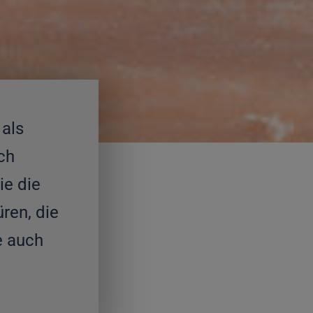
 als
ch
ie die
ren, die
e auch