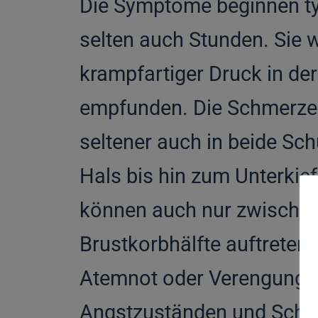
Die Symptome beginnen ty
selten auch Stunden. Sie 
krampfartiger Druck in de
empfunden. Die Schmerzen 
seltener auch in beide Sc
Hals bis hin zum Unterkief
können auch nur zwischen 
Brustkorbhälfte auftreten
Atemnot oder Verengung de
Angstzuständen und Schw