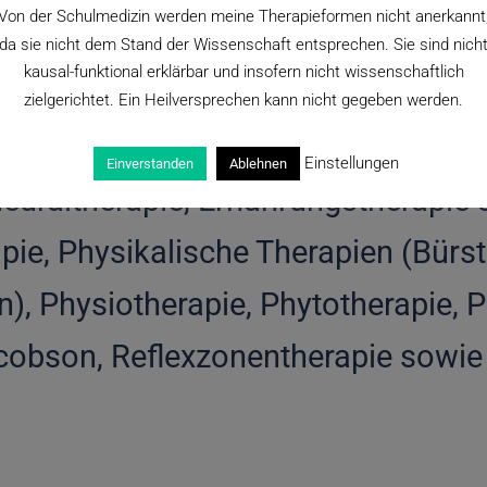
Von der Schulmedizin werden meine Therapieformen nicht anerkannt
da sie nicht dem Stand der Wissenschaft entsprechen. Sie sind nich
kausal-funktional erklärbar und insofern nicht wissenschaftlich
heilkunde und alternativen Heilve
zielgerichtet. Ein Heilversprechen kann nicht gegeben werden.
ahren durch Blutegel, Autogenes Tr
Einstellungen
Einverstanden
Ablehnen
neuraltherapie, Ernährungstherapie 
pie, Physikalische Therapien (Bürs
Physiotherapie, Phytotherapie, P
cobson, Reflexzonentherapie sowie 