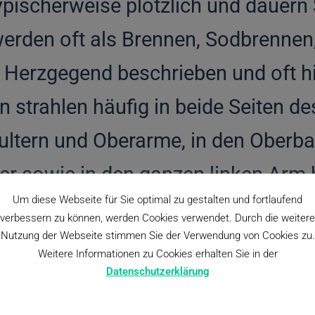
pischerweise plötzlich und dauern
werden oft als Brennen, Sodbrennen
r Herzgegend beschrieben und oft h
strahlen häufig in beide Seiten de
hultern und Oberarme, in den Oberb
er sowie in den ganzen linken Arm b
Um diese Webseite für Sie optimal zu gestalten und fortlaufend
den Schulterblättern, in der Magen
verbessern zu können, werden Cookies verwendet. Durch die weitere
Nutzung der Webseite stimmen Sie der Verwendung von Cookies zu.
. Außerdem klagen die Betroffenen 
Weitere Informationen zu Cookies erhalten Sie in der
s Brustkorbes. Darüber hinaus lei
Datenschutzerklärung
eißausbrüchen.