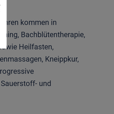
,
t
rfahren kommen in
aining, Bachblütentherapie,
sowie Heilfasten,
tenmassagen, Kneippkur,
rogressive
Sauerstoff- und