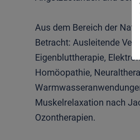
Aus dem Bereich der Natur
Betracht: Ausleitende Verf
Eigenbluttherapie, Elektro
Homöopathie, Neuralthera
Warmwasseranwendungen), 
Muskelrelaxation nach Ja
Ozontherapien.